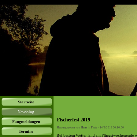
Startseite
Newsblog
Fischerfest 2019
Fangmeldungen
Herausgegeben von
Hans
in
Feste
· 14/6/2019 00:10:00
Termine
Bei bestem Wetter fand am Pfingstwochenende wie